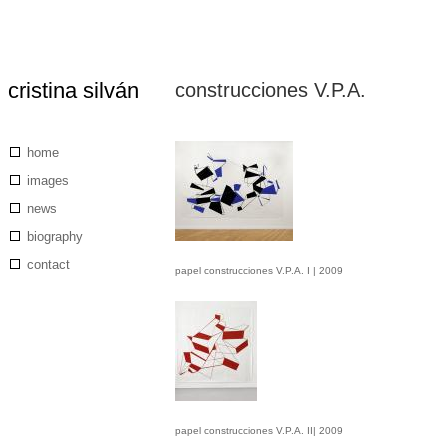
cristina silván
construcciones V.P.A.
Skip
to
main
content
Main
home
navigation
images
news
biography
contact
papel construcciones V.P.A. I | 2009
papel construcciones V.P.A. II| 2009